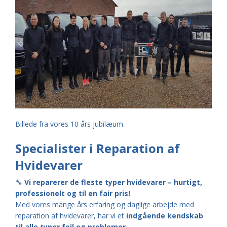
Billede fra vores 10 års jubilæum.
Specialister i Reparation af
Hvidevarer
🔧
Vi reparerer de fleste typer hvidevarer – hurtigt,
professionelt og til en fair pris!
Med vores mange års erfaring og daglige arbejde med
reparation af hvidevarer, har vi et
indgående kendskab
til alle typer fejl og problemer
.